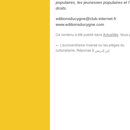
populaires, les jeunesses populaires et l’
droits.
editionsducygne@club-internet.fr
www.editionsducygne.com
Ce contenu a été publié dans
Actualités
. Vous 
←
L’eurocentrisme inversé ou les pièges du
culturalisme. Réponse à إبن إدريس