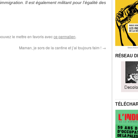
immigration. Il est également militant pour l’égalité des
pouvez le mettre en favoris avec
ce permalien
.
Maman, je sors de la cantine et j’ai toujours faim !
→
RÉSEAU D
TÉLÉCHA