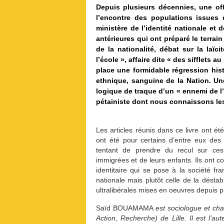
Depuis plusieurs décennies, une of
l’encontre des populations issues 
ministère de l’identité nationale et 
antérieures qui ont préparé le terra
de la nationalité, débat sur la laïci
l’école », affaire dite « des sifflets a
place une formidable régression hist
ethnique, sanguine de la Nation. Un
logique de traque d’un « ennemi de l’
pétainiste dont nous connaissons le
Les articles réunis dans ce livre ont ét
ont été pour certains d’entre eux des 
tentant de prendre du recul sur ces
immigrées et de leurs enfants. Ils ont c
identitaire qui se pose à la société fra
nationale mais plutôt celle de la déstabi
ultralibérales mises en oeuvres depuis 
Saïd BOUAMAMA
est sociologue et cha
Action, Recherche) de Lille. Il est l’a