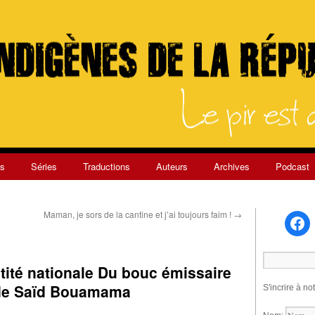
s
Séries
Traductions
Auteurs
Archives
Podcast
Maman, je sors de la cantine et j’ai toujours faim !
→
ntité nationale Du bouc émissaire
r de Saïd Bouamama
S'incrire à no