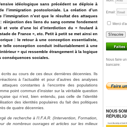
Nom:
fensive idéologique sans précédent se déploie à
de l’immigration postcoloniale. La création d’un
Email:
de l’immigration n’est que le résultat des attaques
in : réinjection des liens du sang comme fondement
Merci d'a
té et vote d’une loi d’interdiction du « foulard à
u stade de France », etc. Petit à petit se met ainsi en
S'inscrire
orique : le retour à une conception essentialiste,
e telle conception conduit inéluctablement à une
intérieur » qui ressemble étrangement à la logique
s conséquences sociales.
Nous faire un
bancaire:
é écrits au cours de ces deux dernières décennies. Ils
réactions à l’actualité et pour d’autres des analyses
 attaques constantes à l’encontre des populations
omme point commun d’insister sur la véritable question
nçaise qui n’est, bien entendu, pas celle de l’identité
lisation des identités populaires du fait des politiques
près de quatre décennies.
NOUS SOM
RÉPUBLIQ
rgé de recherche à l’I.F.A.R. (Intervention, Formation,
uteur de nombreux ouvrages et articles sur les milieux