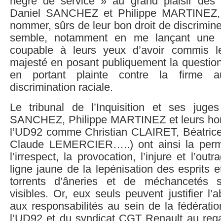
nègre de service » au grand plaisir des
Daniel SANCHEZ et Philippe MARTINEZ, 
nommer, sûrs de leur bon droit de discrimi
semble, notamment en me lançant une 
coupable à leurs yeux d’avoir commis l
majesté en posant publiquement la question 
en portant plainte contre la firme 
discrimination raciale.
Le tribunal de l’Inquisition et ses juge
SANCHEZ, Philippe MARTINEZ et leurs h
l’UD92 comme Christian CLAIRET, Béatric
Claude LEMERCIER…..) ont ainsi la perm
l’irrespect, la provocation, l’injure et l’outr
ligne jaune de la lepénisation des esprits 
torrents d’âneries et de méchancetés s
visibles. Or, eux seuls peuvent justifier l
aux responsabilités au sein de la fédérati
l’UD92 et du syndicat CGT Renault au rega