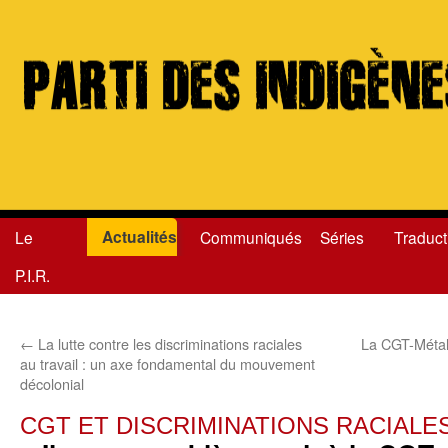
Actualités
Le
Communiqués
Séries
Traduct
Aller
P.I.R.
au
contenu
←
La lutte contre les discriminations raciales
La CGT-Métall
au travail : un axe fondamental du mouvement
décolonial
CGT ET DISCRIMINATIONS RACIALE