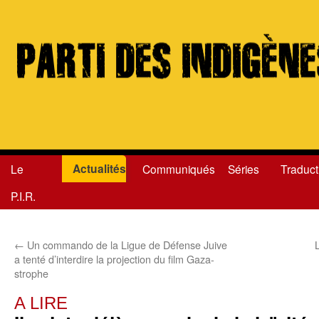
Actualités
Le
Communiqués
Séries
Traduct
Aller
P.I.R.
au
contenu
←
Un commando de la Ligue de Défense Juive
a tenté d’interdire la projection du film Gaza-
strophe
A LIRE