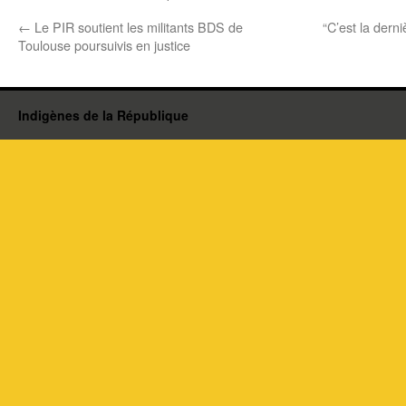
←
Le PIR soutient les militants BDS de
“C’est la derniè
Toulouse poursuivis en justice
Indigènes de la République