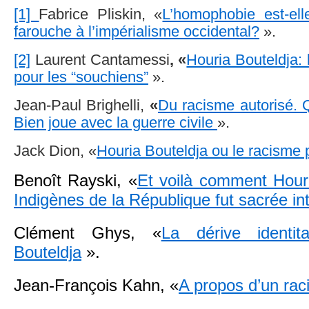
[1]
Fabrice Pliskin, «
L’homophobie est-ell
farouche à l’impérialisme occidental?
».
[2]
Laurent Cantamessi
,
«
Houria Bouteldja
pour les “souchiens”
».
Jean-Paul Brighelli,
«
Du racisme autorisé.
Bien joue avec la guerre civile
».
Jack Dion, «
Houria Bouteldja ou le racisme 
Benoît Rayski, «
Et voilà comment Hour
Indigènes de la République fut sacrée int
Clément Ghys, «
La dérive identit
Bouteldja
».
Jean-François Kahn, «
A propos d’un ra