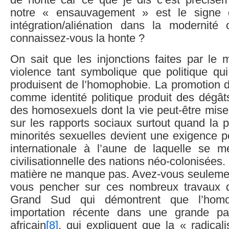
de honte car ce que je dis c’est préciséme
notre « ensauvagement » est le signe d
intégration/aliénation dans la modernité 
connaissez-vous la honte ?
On sait que les injonctions faites par le 
violence tant symbolique que politique q
produisent de l’homophobie. La promotion d
comme identité politique produit des dégât
des homosexuels dont la vie peut-être mis
sur les rapports sociaux surtout quand la 
minorités sexuelles devient une exigence po
internationale à l’aune de laquelle se m
civilisationnelle des nations néo-colonisées. L
matière ne manque pas. Avez-vous seulement
vous pencher sur ces nombreux travaux 
Grand Sud qui démontrent que l’hom
importation récente dans une grande par
africain
[8]
, qui expliquent que la « radicali