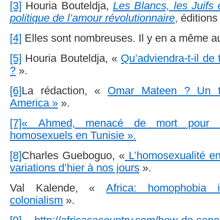
[3]
Houria Bouteldja,
Les Blancs, les Juifs
politique de l’amour révolutionnaire
,
éditions
[4]
Elles sont nombreuses. Il y en a même a
[5]
Houria Bouteldja, «
Qu’adviendra-t-il de 
?
».
[6]
La rédaction, «
Omar Mateen ? Un t
America »
».
[7]« Ahmed, menacé de mort pour 
homosexuels en Tunisie ».
[8]
Charles Gueboguo, «
L’homosexualité en 
variations d’hier à nos jours
».
Val Kalende, «
Africa: homophobia
colonialism
».