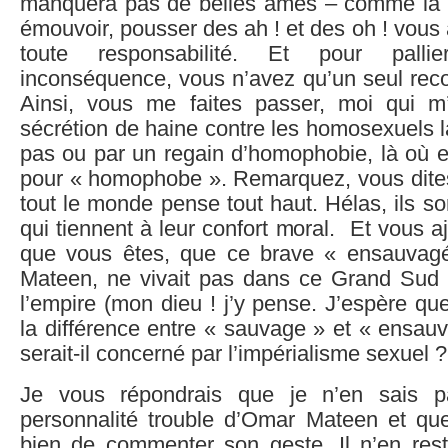
manquera pas de belles âmes – comme la 
émouvoir, pousser des ah ! et des oh ! vous 
toute responsabilité. Et pour palli
inconséquence, vous n’avez qu’un seul reco
Ainsi, vous me faites passer, moi qui m
sécrétion de haine contre les homosexuels là
pas ou par un regain d’homophobie, là où ell
pour « homophobe ». Remarquez, vous dites
tout le monde pense tout haut. Hélas, ils 
qui tiennent à leur confort moral. Et vous a
que vous êtes, que ce brave « ensauvagé
Mateen, ne vivait pas dans ce Grand Sud
l’empire (mon dieu ! j’y pense. J’espère qu
la différence entre « sauvage » et « ensau
serait-il concerné par l’impérialisme sexuel ?
Je vous répondrais que je n’en sais p
personnalité trouble d’Omar Mateen et qu
bien de commenter son geste. Il n’en re