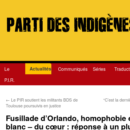
Actualités
Le
Communiqués
Séries
Traduct
Aller
P.I.R.
au
contenu
←
Le PIR soutient les militants BDS de
“C’est la derniè
Toulouse poursuivis en justice
Fusillade d’Orlando, homophobie 
blanc – du cœur : réponse à un plu