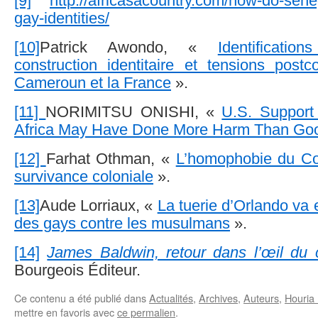
[9]
http://africasacountry.com/how-do-sene
gay-identities/
[10]
Patrick Awondo, «
Identificatio
construction identitaire et tensions postc
Cameroun et la France
».
[11]
NORIMITSU ONISHI
, «
U.S. Support
Africa May Have Done More Harm Than Go
[12]
Farhat Othman, «
L’homophobie du Co
survivance coloniale
».
[13]
Aude Lorriaux, «
La tuerie d’Orlando va 
des gays contre les musulmans
».
[14]
James Baldwin, retour dans l’œil du 
Bourgeois Éditeur.
Ce contenu a été publié dans
Actualités
,
Archives
,
Auteurs
,
Houria 
mettre en favoris avec
ce permalien
.