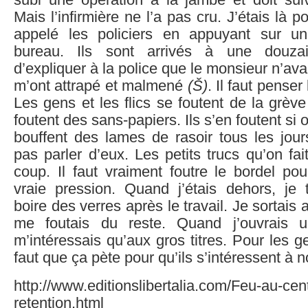
subi une opération à la jambe et doit suiv
Mais l’infirmière ne l’a pas cru. J’étais là po
appelé les policiers en appuyant sur u
bureau. Ils sont arrivés à une douzai
d’expliquer à la police que le monsieur n’avait
m’ont attrapé et malmené
(Š)
. Il faut penser
Les gens et les flics se foutent de la grève
foutent des sans-papiers. Ils s’en foutent si
bouffent des lames de rasoir tous les jour
pas parler d’eux. Les petits trucs qu’on fai
coup. Il faut vraiment foutre le bordel po
vraie pression. Quand j’étais dehors, je tra
boire des verres après le travail. Je sortai
me foutais du reste. Quand j’ouvrais u
m’intéressais qu’aux gros titres. Pour les gen
faut que ça pète pour qu’ils s’intéressent à n
http://www.editionslibertalia.com/Feu-au-cen
retention.html