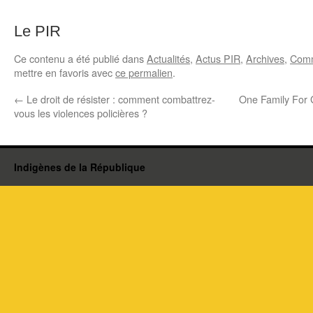
Le PIR
Ce contenu a été publié dans
Actualités
,
Actus PIR
,
Archives
,
Com
mettre en favoris avec
ce permalien
.
←
Le droit de résister : comment combattrez-
One Family For 
vous les violences policières ?
Indigènes de la République