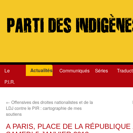
Actualités
Le
Communiqués
Séries
Traduct
Aller
P.I.R.
au
contenu
←
Offensives des droites nationalistes et de la
LDJ contre le PIR : cartographie de mes
soutiens
A PARIS, PLACE DE LA RÉPUBLIQUE 