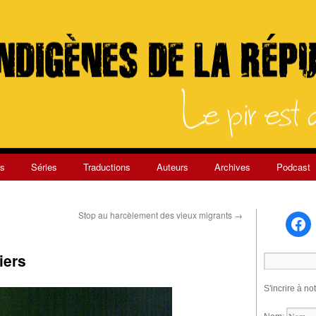
s
Séries
Traductions
Auteurs
Archives
Podcast
Stop au harcèlement des vieux migrants
→
iers
S'incrire à no