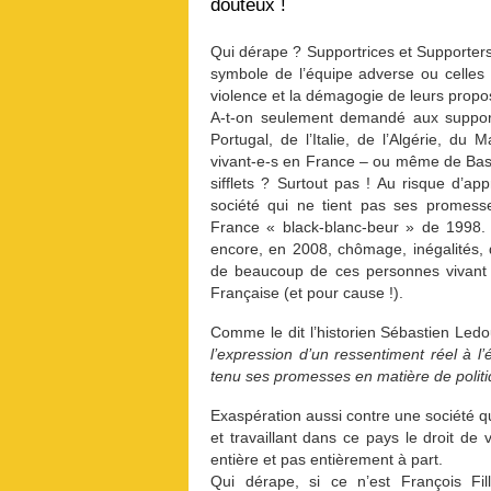
douteux !
Qui dérape ? Supportrices et Supporters 
symbole de l’équipe adverse ou celles e
violence et la démagogie de leurs propo
A-t-on seulement demandé aux support
Portugal, de l’Italie, de l’Algérie, du
vivant-e-s en France – ou même de Bast
sifflets ? Surtout pas ! Au risque d’ap
société qui ne tient pas ses promesse
France « black-blanc-beur » de 1998. 
encore, en 2008, chômage, inégalités, d
de beaucoup de ces personnes vivant e
Française (et pour cause !).
Comme le dit l’historien Sébastien Led
l’expression d’un ressentiment réel à l
tenu ses promesses en matière de politiqu
Exaspération aussi contre une société 
et travaillant dans ce pays le droit de 
entière et pas entièrement à part.
Qui dérape, si ce n’est François F