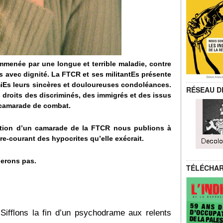
 emmenée par une longue et terrible maladie, contre
ces avec dignité. La FTCR et ses militantEs présente
miEs leurs sincères et douloureuses condoléances.
RÉSEAU D
 droits des discriminés, des immigrés et des issus
 camarade de combat.
tion d’un camarade de la FTCR nous publions à
e-courant des hypocrites qu’elle exécrait.
ierons pas.
TÉLÉCHA
ifflons la fin d’un psychodrame aux relents