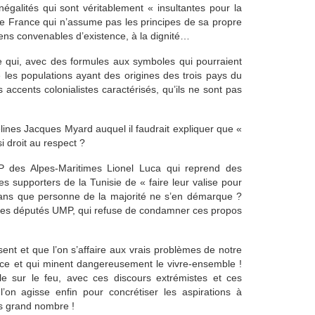
négalités qui sont véritablement « insultantes pour la
te France qui n’assume pas les principes de sa propre
oyens convenables d’existence, à la dignité…
e qui, avec des formules aux symboles qui pourraient
e les populations ayant des origines des trois pays du
accents colonialistes caractérisés, qu’ils ne sont pas
lines Jacques Myard auquel il faudrait expliquer que «
i droit au respect ?
P des Alpes-Maritimes Lionel Luca qui reprend des
es supporters de la Tunisie de « faire leur valise pour
 sans que personne de la majorité ne s’en démarque ?
es députés UMP, qui refuse de condamner ces propos
ent et que l’on s’affaire aux vrais problèmes de notre
rce et qui minent dangereusement le vivre-ensemble !
le sur le feu, avec ces discours extrémistes et ces
l’on agisse enfin pour concrétiser les aspirations à
lus grand nombre !