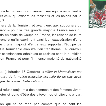
de la Tunisie qui soutiennent leur équipe en sifflant le
t ceux qui attisent les ressentis et les haines par la
s ?
ers de la Tunisie , et avant eux aux supporters du
 Maroc – pour la très grande majorité Français-e-s ou
ia en finale de Coupe de France, les raisons de leurs
prendre qu’ils expriment ainsi leur exaspération d’une
s : une majorité d’entre eux supportait l’équipe de
Ce formidable élan n’a rien transformé : aujourd’hui
iscriminations ethniques et raciales sont le quotidien
n France et pour l’immense majorité de nationalité
oux (Libération 13 Octobre), «
siffler la Marseillaise est
’égard de la nation française accusée de ne pas avoir
e de la ville, d’intégration
».
qui refuse toujours à des hommes et des femmes vivant
voter et donc d’être des citoyennes et citoyens à part
illon qui ne se rend pas compte que ce sont les