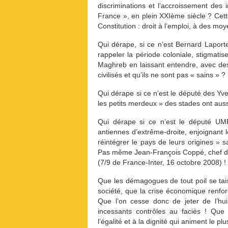
discriminations et l’accroissement des i
France », en plein XXIème siècle ? Cet
Constitution : droit à l’emploi, à des m
Qui dérape, si ce n’est Bernard Laport
rappeler la période coloniale, stigmatis
Maghreb en laissant entendre, avec des 
civilisés et qu’ils ne sont pas « sains » ?
Qui dérape si ce n’est le député des Yve
les petits merdeux » des stades ont auss
Qui dérape si ce n’est le député UM
antiennes d’extrême-droite, enjoignant l
réintégrer le pays de leurs origines »
Pas même Jean-François Coppé, chef d
(7/9 de France-Inter, 16 octobre 2008) !
Que les démagogues de tout poil se tais
société, que la crise économique renfo
Que l’on cesse donc de jeter de l’hui
incessants contrôles au faciès ! Que 
l’égalité et à la dignité qui animent le p