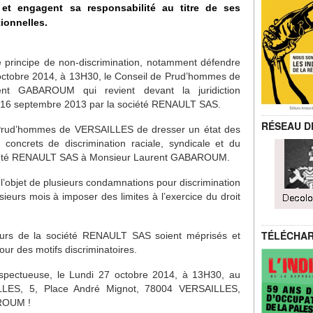
et engagent sa responsabilité au titre de ses
ionnelles.
 le principe de non-discrimination, notamment défendre
7 octobre 2014, à 13H30, le Conseil de Prud’hommes de
ent GABAROUM qui revient devant la juridiction
e 16 septembre 2013 par la société RENAULT SAS.
RÉSEAU D
e Prud’hommes de VERSAILLES de dresser un état des
concrets de discrimination raciale, syndicale et du
société RENAULT SAS à Monsieur Laurent GABAROUM.
l’objet de plusieurs condamnations pour discrimination
usieurs mois à imposer des limites à l’exercice du droit
TÉLÉCHA
teurs de la société RENAULT SAS soient méprisés et
our des motifs discriminatoires.
espectueuse, le Lundi 27 octobre 2014, à 13H30, au
LES, 5, Place André Mignot, 78004 VERSAILLES,
AROUM !