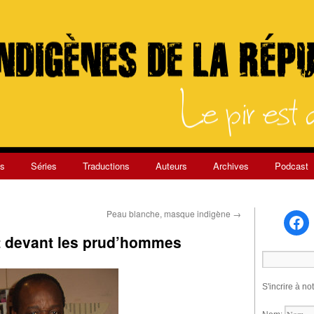
s
Séries
Traductions
Auteurs
Archives
Podcast
Peau blanche, masque indigène
→
lt devant les prud’hommes
S'incrire à no