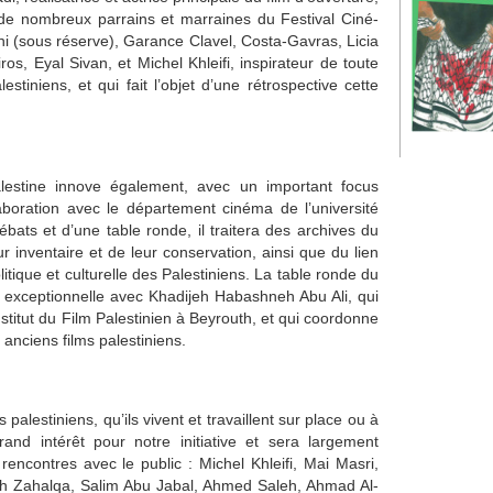
 de nombreux parrains et marraines du Festival Ciné-
 (sous réserve), Garance Clavel, Costa-Gavras, Licia
ros, Eyal Sivan, et Michel Khleifi, inspirateur de toute
estiniens, et qui fait l’objet d’une rétrospective cette
lestine innove également, avec un important focus
boration avec le département cinéma de l’université
ébats et d’une table ronde, il traitera des archives du
eur inventaire et de leur conservation, ainsi que du lien
litique et culturelle des Palestiniens. La table ronde du
e exceptionnelle avec Khadijeh Habashneh Abu Ali, qui
nstitut du Film Palestinien à Beyrouth, et qui coordonne
 anciens films palestiniens.
palestiniens, qu’ils vivent et travaillent sur place ou à
nd intérêt pour notre initiative et sera largement
 rencontres avec le public : Michel Khleifi, Mai Masri,
h Zahalqa, Salim Abu Jabal, Ahmed Saleh, Ahmad Al-