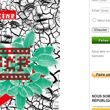
Nom:
Email:
Merci d'a
S'inscrire
Nous faire un
bancaire:
NOUS SOM
RÉPUBLIQ