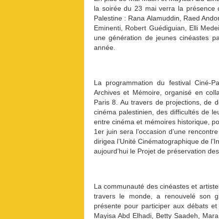
la soirée du 23 mai verra la présence
Palestine : Rana Alamuddin, Raed Andoni
Eminenti, Robert Guédiguian, Elli Medei
une génération de jeunes cinéastes pal
année.
La programmation du festival Ciné-Pa
Archives et Mémoire, organisé en colla
Paris 8. Au travers de projections, de d
cinéma palestinien, des difficultés de l
entre cinéma et mémoires historique, po
1er juin sera l’occasion d’une rencontr
dirigea l’Unité Cinématographique de l’I
aujourd’hui le Projet de préservation des
La communauté des cinéastes et artistes 
travers le monde, a renouvelé son gra
présente pour participer aux débats et
Mayisa Abd Elhadi, Betty Saadeh, Mara