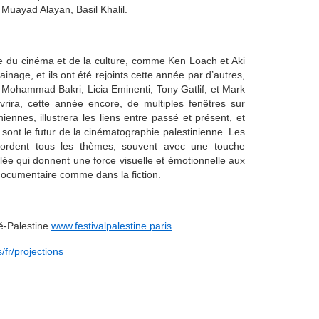
 Muayad Alayan, Basil Khalil.
 du cinéma et de la culture, comme Ken Loach et Aki
nage, et ils ont été rejoints cette année par d’autres,
a, Mohammad Bakri, Licia Eminenti, Tony Gatlif, et Mark
vrira, cette année encore, de multiples fenêtres sur
tiniennes, illustrera les liens entre passé et présent, et
 sont le futur de la cinématographie palestinienne. Les
abordent tous les thèmes, souvent avec une touche
lée qui donnent une force visuelle et émotionnelle aux
e documentaire comme dans la fiction.
é-Palestine
www.festivalpalestine.paris
s/fr/projections