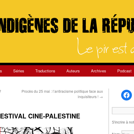
s
Séries
Traductions
Auteurs
Archives
Podcast
?
Procès du 25 mai : l’antiracisme politique face aux
inquisiteurs !
→
ESTIVAL CINE-PALESTINE
S'incrire à no