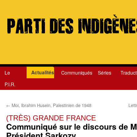
Actualités
Le
Communiqués
Séries
Traduct
Aller
P.I.R.
au
contenu
←
Moi, Ibrahim Husein, Palestinien de 1948
Lett
(TRÈS) GRANDE FRANCE
Communiqué sur le discours de M
Président Sarkozy