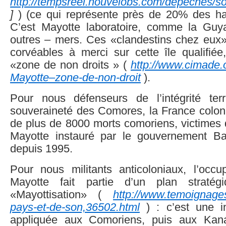
http://tempsreel.nouvelobs.com/depeches/so
]
) (ce qui représente près de 20% des habi
C’est Mayotte laboratoire, comme la Guy
outres – mers. Ces «clandestins chez eux» 
corvéables à merci sur cette île qualifiée,
«zone de non droits » (
http://www.cimade.
Mayotte–zone-de-non-droit
).
Pour nous défenseurs de l’intégrité terr
souveraineté des Comores, la France coloni
de plus de 8000 morts comoriens, victimes 
Mayotte instauré par le gouvernement Ba
depuis 1995.
Pour nous militants anticoloniaux, l’occup
Mayotte fait partie d’un plan straté
«Mayottisation» (
http://www.temoignages.
pays-et-de-son,36502.html
) : c’est une i
appliquée aux Comoriens, puis aux Kana