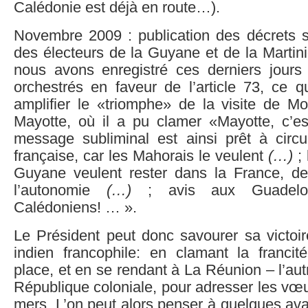
Calédonie est déjà en route…).
Novembre 2009 : publication des décrets su
des électeurs de la Guyane et de la Martin
nous avons enregistré ces derniers jours 
orchestrés en faveur de l’article 73, ce q
amplifier le «triomphe» de la visite de M
Mayotte, où il a pu clamer «Mayotte, c’es
message subliminal est ainsi prêt à circu
française, car les Mahorais le veulent
(…)
; 
Guyane veulent rester dans la France, de 
l’autonomie
(…)
; avis aux Guadelo
Calédoniens! … ».
Le Président peut donc savourer sa victoi
indien francophile: en clamant la franci
place, et en se rendant à La Réunion – l’aut
République coloniale, pour adresser les vœu
mers. L’on peut alors penser à quelques ava