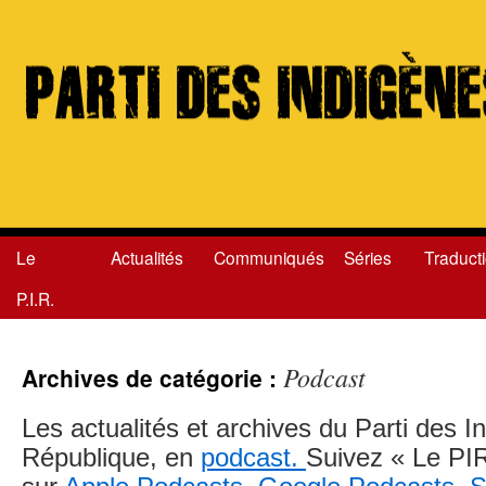
Le
Actualités
Communiqués
Séries
Traduct
Aller
P.I.R.
au
contenu
Podcast
Archives de catégorie :
Les actualités et archives du Parti des I
République, en
podcast.
Suivez « Le PIR