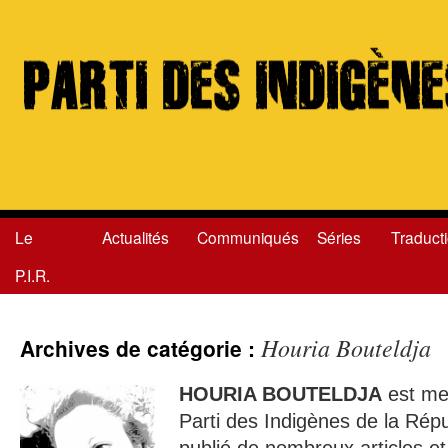
Le
Actualités
Communiqués
Séries
Traduct
Aller
P.I.R.
au
contenu
Houria Bouteldja
Archives de catégorie :
HOURIA BOUTELDJA
est me
Parti des Indigènes de la Répu