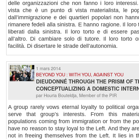
delle organizzazioni che non fanno i loro interess
vista che è un punto di vista materialista, le pop
dall’immigrazione e dei quartieri popolari non han
rimanere fedeli alla sinistra. E hanno ragione. Il loro
liberati dalla sinistra. Il loro torto e di essere 
all’altro. Di cambiare solo di tutore. Il loro torto 
facilità. Di disertare le strade dell’autonomia.
1 mars 2014
BEYOND YOU : WITH YOU, AGAINST YOU
DIEUDONNÉ THROUGH THE PRISM OF TH
CONCEPTUALIZING A DOMESTIC INTER
par Houria Bouteldja, Member of the PIR
A group rarely vows eternal loyalty to political orga
serve that group’s interests. From this materia
populations coming from immigration or from the p
have no reason to stay loyal to the Left. And they are 
not in freeing themselves from the Left. It lies in t