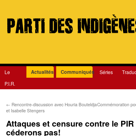
Actualités
Communiqués
Le
Séries
Traduc
Aller
P.I.R.
au
contenu
←
Rencontre-discussion avec Houria Bouteldja
Commémoration pour
et Isabelle Stengers
Attaques et censure contre le PIR
céderons pas!