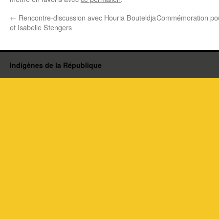
←
Rencontre-discussion avec Houria Bouteldja
Commémoration pour
et Isabelle Stengers
Indigènes de la République