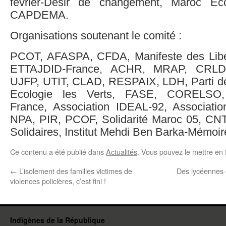
février-Désir de changement, Maroc Eco
CAPDEMA.
Organisations soutenant le comité :
PCOT, AFASPA, CFDA, Manifeste des Libe
ETTAJDID-France, ACHR, MRAP, CRLD
UJFP, UTIT, CLAD, RESPAIX, LDH, Parti d
Ecologie les Verts, FASE, CORELS
France, Association IDEAL-92, Associati
NPA, PIR, PCOF, Solidarité Maroc 05, CNT
Solidaires, Institut Mehdi Ben Barka-Mémoir
Ce contenu a été publié dans
Actualités
. Vous pouvez le mettre en 
←
L’isolement des familles victimes de
Des lycéennes
violences policières, c’est fini !
Indigènes de la République