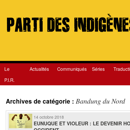
Le
Actualités
Communiqués
Séries
Traduct
Aller
P.I.R.
au
contenu
Bandung du Nord
Archives de catégorie :
14 octobre 2018
EUNUQUE ET VIOLEUR : LE DEVENIR H